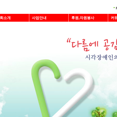
회소개
사업안내
후원,자원봉사
커