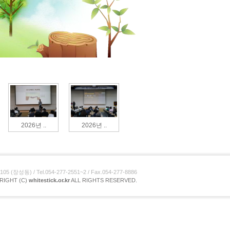
2026년 ..
2026년 ..
장성동) / Tel.054-277-2551~2 / Fax.054-277-8886
RIGHT (C)
whitestick.or.kr
ALL RIGHTS RESERVED.