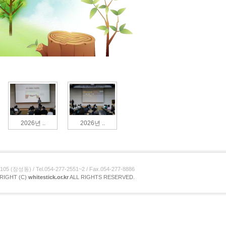
2026년 ..
2026년 ..
장성동) / Tel.054-277-2551~2 / Fax.054-277-8886
RIGHT (C)
whitestick.or.kr
ALL RIGHTS RESERVED.