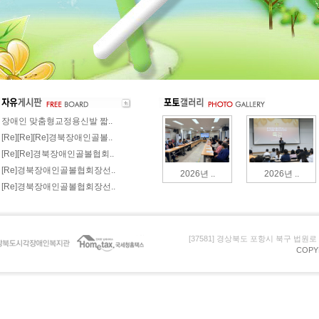
장애인 맞춤형교정용신발 짧..
[Re][Re][Re]경북장애인골볼..
[Re][Re]경북장애인골볼협회..
[Re]경북장애인골볼협회장선..
2026년 ..
2026년 ..
[Re]경북장애인골볼협회장선..
[37581] 경상북도 포항시 북구 법원로 105 (
COPY