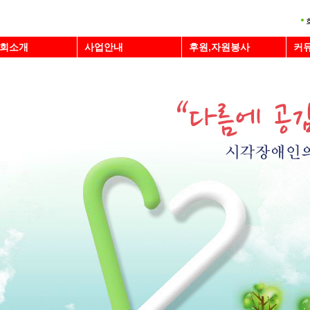
회소개
사업안내
후원,자원봉사
커