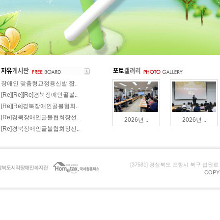
장애인 맞춤형교정용신발 짧..
[Re][Re][Re]경북장애인골볼..
[Re][Re]경북장애인골볼협회..
[Re]경북장애인골볼협회장선..
2026년 ..
2026년 ..
[Re]경북장애인골볼협회장선..
[37581] 경상북도 포항시 북구 법원로 105 (
COPY