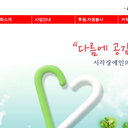
회소개
사업안내
후원,자원봉사
커