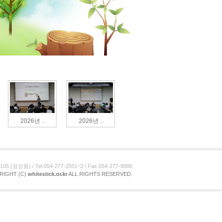
2026년 ..
2026년 ..
장성동) / Tel.054-277-2551~2 / Fax.054-277-8886
RIGHT (C)
whitestick.or.kr
ALL RIGHTS RESERVED.