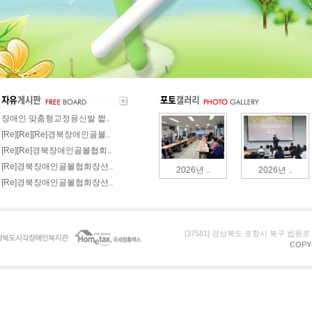
장애인 맞춤형교정용신발 짧..
[Re][Re][Re]경북장애인골볼..
[Re][Re]경북장애인골볼협회..
[Re]경북장애인골볼협회장선..
2026년 ..
2026년 ..
[Re]경북장애인골볼협회장선..
[37581] 경상북도 포항시 북구 법원로 105 (
COPY