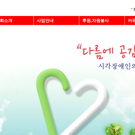
회소개
사업안내
후원,자원봉사
커