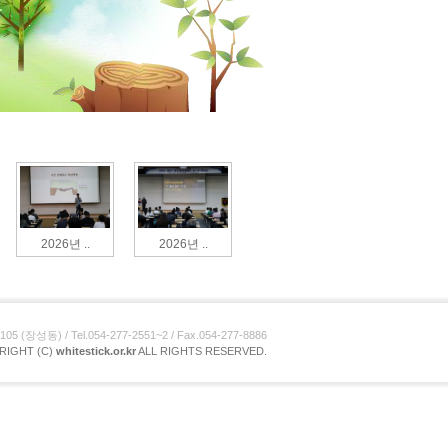
2026년 ..
2026년 ..
장성동) / Tel.054-277-2551~2 / Fax.054-277-8886
RIGHT (C)
whitestick.or.kr
ALL RIGHTS RESERVED.