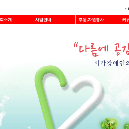
회소개
사업안내
후원,자원봉사
커