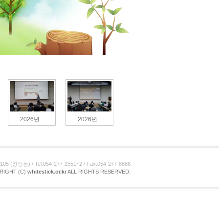
2026년 ..
2026년 ..
장성동) / Tel.054-277-2551~2 / Fax.054-277-8886
RIGHT (C)
whitestick.or.kr
ALL RIGHTS RESERVED.