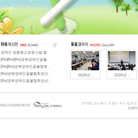
장애인 맞춤형교정용신발 짧..
[Re][Re][Re]경북장애인골볼..
[Re][Re]경북장애인골볼협회..
[Re]경북장애인골볼협회장선..
2026년 ..
2026년 ..
[Re]경북장애인골볼협회장선..
[37581] 경상북도 포항시 북구 법원로 105 (
COPY