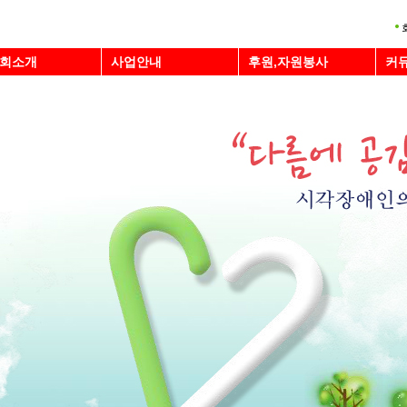
회소개
사업안내
후원,자원봉사
커