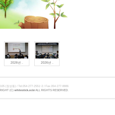
2026년 ..
2026년 ..
장성동) / Tel.054-277-2551~2 / Fax.054-277-8886
RIGHT (C)
whitestick.or.kr
ALL RIGHTS RESERVED.