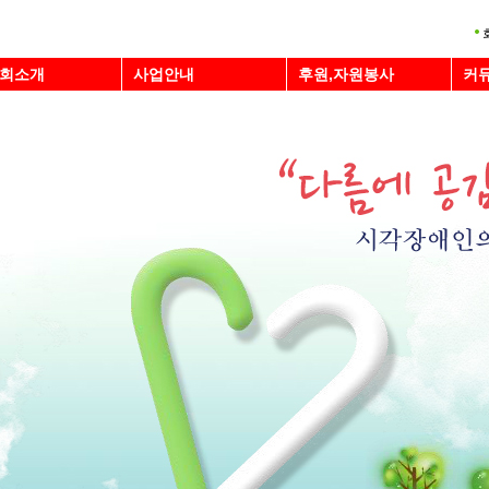
회소개
사업안내
후원,자원봉사
커