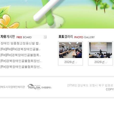
장애인 맞춤형교정용신발 짧..
[Re][Re][Re]경북장애인골볼..
[Re][Re]경북장애인골볼협회..
[Re]경북장애인골볼협회장선..
2026년 ..
2026년 ..
[Re]경북장애인골볼협회장선..
[37581] 경상북도 포항시 북구 법원로 105 (
COPY