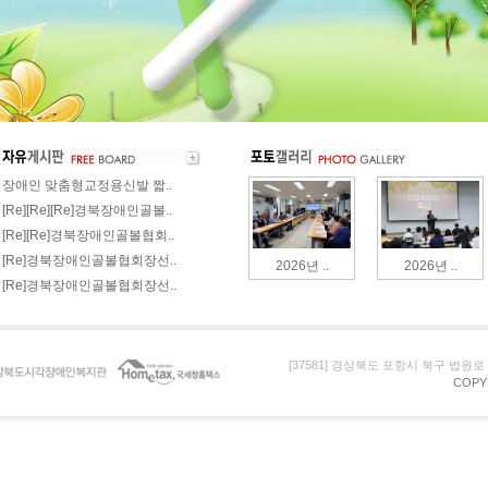
장애인 맞춤형교정용신발 짧..
[Re][Re][Re]경북장애인골볼..
[Re][Re]경북장애인골볼협회..
[Re]경북장애인골볼협회장선..
2026년 ..
2026년 ..
[Re]경북장애인골볼협회장선..
[37581] 경상북도 포항시 북구 법원로 105 (
COPY