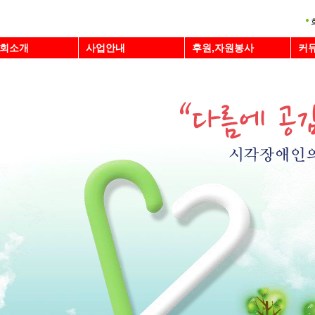
회소개
사업안내
후원,자원봉사
커