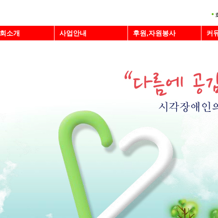
회소개
사업안내
후원,자원봉사
커