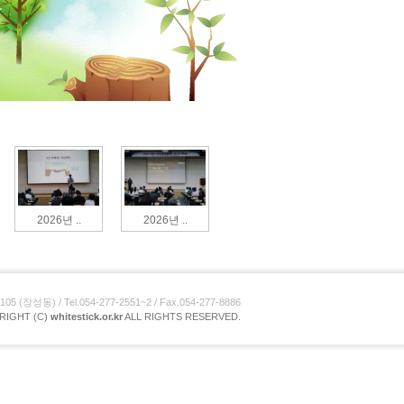
2026년 ..
2026년 ..
장성동) / Tel.054-277-2551~2 / Fax.054-277-8886
RIGHT (C)
whitestick.or.kr
ALL RIGHTS RESERVED.