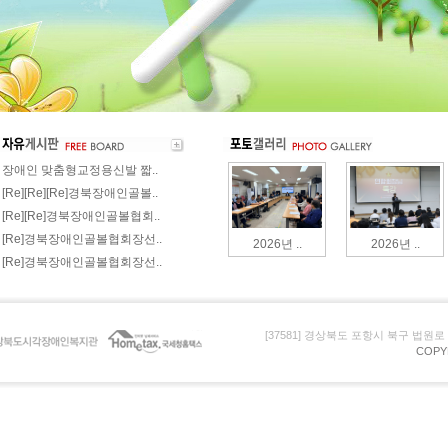
장애인 맞춤형교정용신발 짧..
[Re][Re][Re]경북장애인골볼..
[Re][Re]경북장애인골볼협회..
[Re]경북장애인골볼협회장선..
2026년 ..
2026년 ..
[Re]경북장애인골볼협회장선..
[37581] 경상북도 포항시 북구 법원로 105 (
COPY