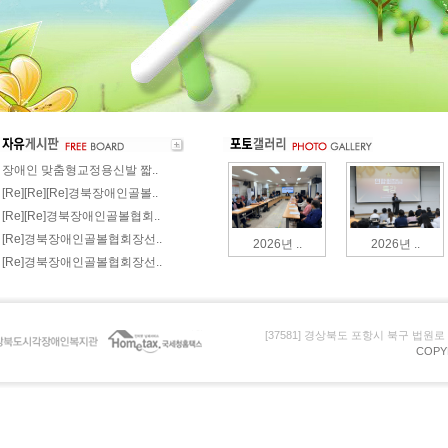
장애인 맞춤형교정용신발 짧..
[Re][Re][Re]경북장애인골볼..
[Re][Re]경북장애인골볼협회..
[Re]경북장애인골볼협회장선..
2026년 ..
2026년 ..
[Re]경북장애인골볼협회장선..
[37581] 경상북도 포항시 북구 법원로 105 (
COPY