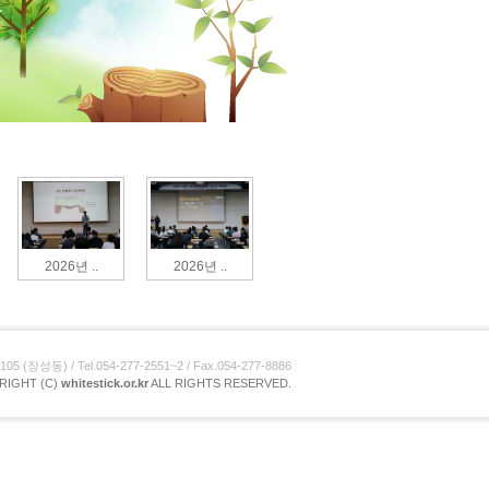
2026년 ..
2026년 ..
장성동) / Tel.054-277-2551~2 / Fax.054-277-8886
RIGHT (C)
whitestick.or.kr
ALL RIGHTS RESERVED.