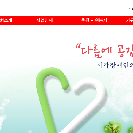
회소개
사업안내
후원,자원봉사
커