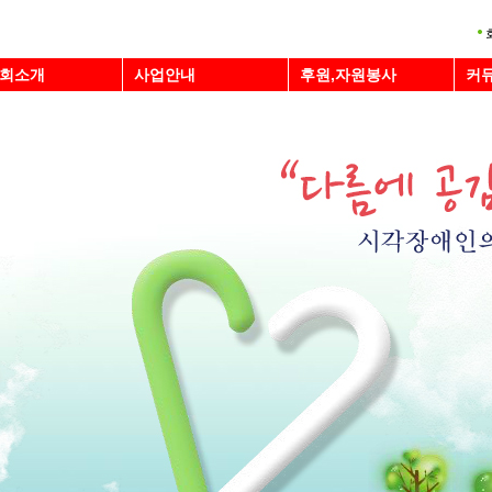
회소개
사업안내
후원,자원봉사
커