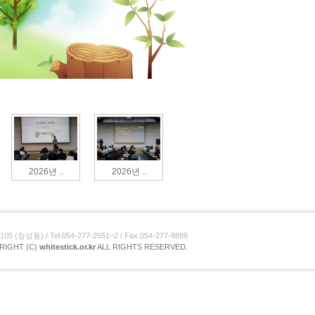
2026년 ..
2026년 ..
장성동) / Tel.054-277-2551~2 / Fax.054-277-8886
RIGHT (C)
whitestick.or.kr
ALL RIGHTS RESERVED.