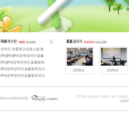
장애인 맞춤형교정용신발 짧..
[Re][Re][Re]경북장애인골볼..
[Re][Re]경북장애인골볼협회..
[Re]경북장애인골볼협회장선..
2026년 ..
2026년 ..
[Re]경북장애인골볼협회장선..
[37581] 경상북도 포항시 북구 법원로 105 (
COPY